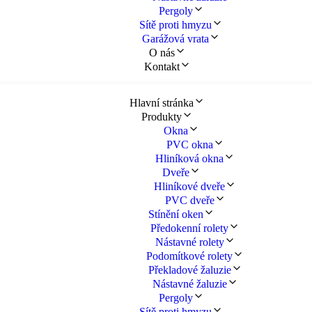
Pergoly
Sítě proti hmyzu
Garážová vrata
O nás
Kontakt
Hlavní stránka
Produkty
Okna
PVC okna
Hliníková okna
Dveře
Hliníkové dveře
PVC dveře
Stínění oken
Předokenní rolety
Nástavné rolety
Podomítkové rolety
Překladové žaluzie
Nástavné žaluzie
Pergoly
Sítě proti hmyzu