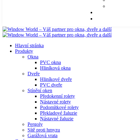
Hlavní stránka
Produkty
Okna
PVC okna
Hliníková okna
Dveře
Hliníkové dveře
PVC dveře
Stínění oken
Předokenní rolety
Nástavné rolety
Podomítkové rolety
Překladové žaluzie
Nástavné žaluzie
Pergoly
Sítě proti hmyzu
Garážová vrata