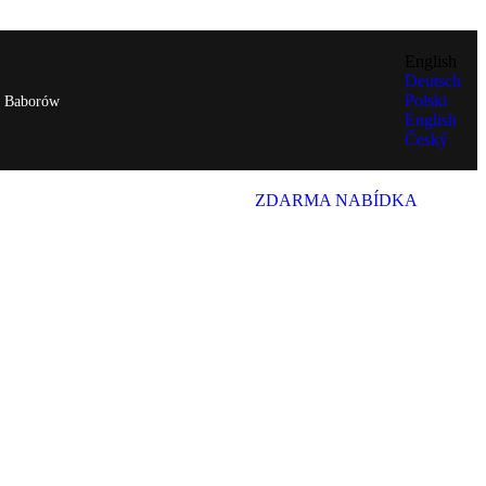
English
Deutsch
Polski
0 Baborów
English
Český
ZDARMA NABÍDKA