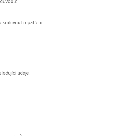
 důvodů:
dsmluvních opatření
edující údaje: