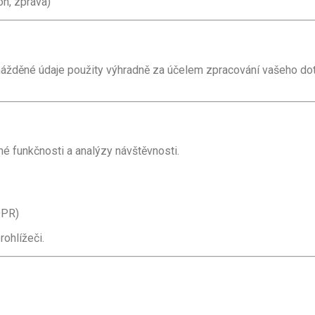
on, zpráva)
mážděné údaje použity výhradně za účelem zpracování vašeho do
né funkčnosti a analýzy návštěvnosti.
DPR)
ohlížeči.