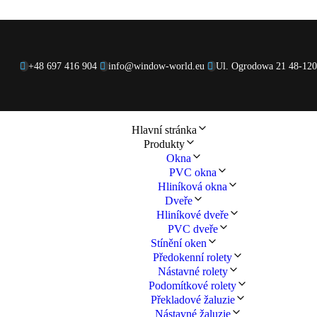
+48 697 416 904
info@window-world.eu
Ul. Ogrodowa 21 48-12
Hlavní stránka
Produkty
Okna
PVC okna
Hliníková okna
Dveře
Hliníkové dveře
PVC dveře
Stínění oken
Předokenní rolety
Nástavné rolety
Podomítkové rolety
Překladové žaluzie
Nástavné žaluzie