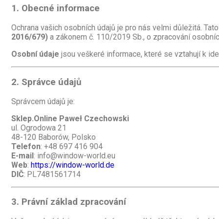
1. Obecné informace
Ochrana vašich osobních údajů je pro nás velmi důležitá. Tat
2016/679)
a zákonem č. 110/2019 Sb., o zpracování osobníc
Osobní údaje
jsou veškeré informace, které se vztahují k id
2. Správce údajů
Správcem údajů je:
Sklep.Online Paweł Czechowski
ul. Ogrodowa 21
48-120 Baborów, Polsko
Telefon
: +48 697 416 904
E-mail
:
info@window-world.eu
Web
:
https://window-world.de
DIČ
: PL7481561714
3. Právní základ zpracování