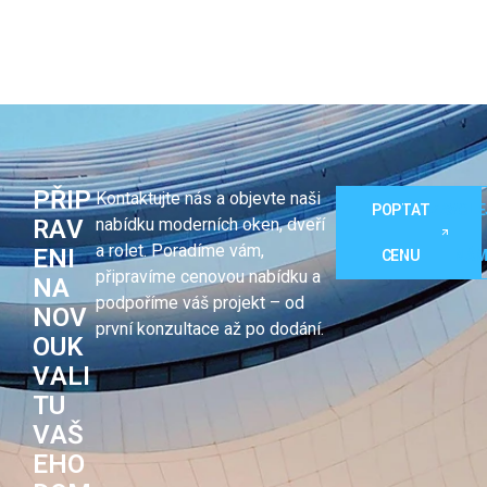
P
Ř
I
P
Kontaktujte nás a objevte naši
POPTAT
ZAVOLE
R
A
V
nabídku moderních oken, dveří
a rolet. Poradíme vám,
E
N
I
CENU
NÁ
připravíme cenovou nabídku a
N
A
podpoříme váš projekt – od
N
O
V
první konzultace až po dodání.
O
U
K
V
A
L
I
T
U
V
A
Š
E
H
O