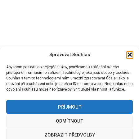
Spravovat Souhlas
Abychom poskytli co nejlepší služby, používáme k ukládání a/nebo
přístupu k informacím o zařízení, technologie jako jsou soubory cookies.
Souhlas s těmito technologiemi nám umožní zpracovávat údaje, jako je
chování při procházení nebo jedinečná ID na tomto webu. Nesouhlas nebo
odvolání souhlasu může nepříznivě ovlivnit určité vlastnosti a funkce.
PŘÍJMOUT
ODMÍTNOUT
OKNA
ROLETY
DVEŘE
SÍTĚ PROTI HMYZ
PERGOLY
BRÁNY
KONTAKT
ZOBRAZIT PŘEDVOLBY