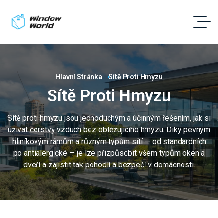
Hlavní Stránka
Sítě Proti Hmyzu
Sítě Proti Hmyzu
Sítě proti hmyzu jsou jednoduchým a účinným řešením, jak si
užívat čerstvý vzduch bez obtěžujícího hmyzu. Díky pevným
hliníkovým rámům a různým typům sítí — od standardních
po antialergické — je lze přizpůsobit všem typům oken a
dveří a zajistit tak pohodlí a bezpečí v domácnosti.