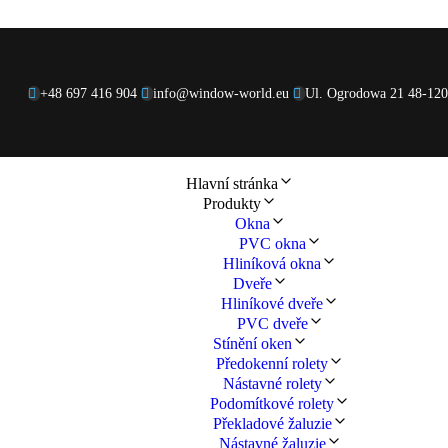
+48 697 416 904
info@window-world.eu
Ul. Ogrodowa 21 48-12
Hlavní stránka
Produkty
Okna
PVC okna
Hliníková okna
Dveře
Hliníkové dveře
PVC dveře
Stínění oken
Předokenní rolety
Nástavné rolety
Podomítkové rolety
Překladové žaluzie
Nástavné žaluzie