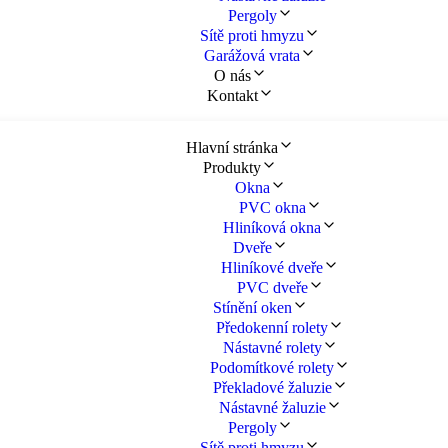
Pergoly
Sítě proti hmyzu
Garážová vrata
O nás
Kontakt
Hlavní stránka
Produkty
Okna
PVC okna
Hliníková okna
Dveře
Hliníkové dveře
PVC dveře
Stínění oken
Předokenní rolety
Nástavné rolety
Podomítkové rolety
Překladové žaluzie
Nástavné žaluzie
Pergoly
Sítě proti hmyzu