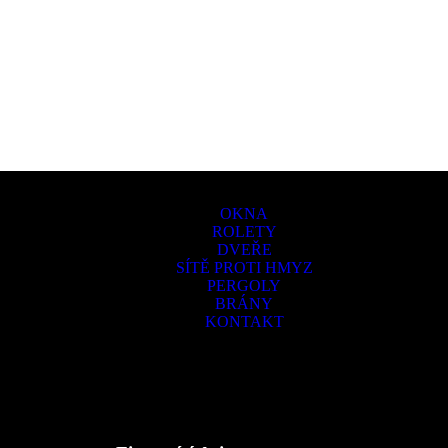
OKNA
ROLETY
DVEŘE
SÍTĚ PROTI HMYZ
PERGOLY
BRÁNY
KONTAKT