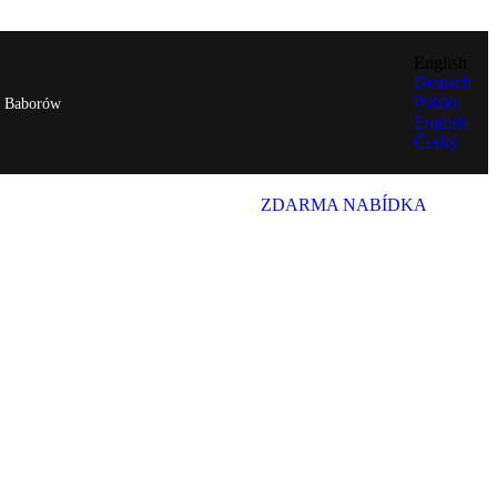
English
Deutsch
Polski
0 Baborów
English
Český
ZDARMA NABÍDKA