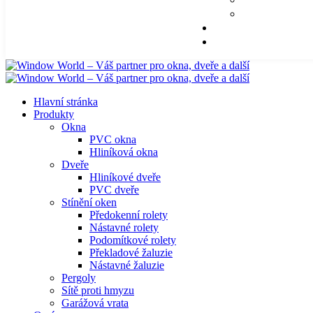
Hlavní stránka
Produkty
Okna
PVC okna
Hliníková okna
Dveře
Hliníkové dveře
PVC dveře
Stínění oken
Předokenní rolety
Nástavné rolety
Podomítkové rolety
Překladové žaluzie
Nástavné žaluzie
Pergoly
Sítě proti hmyzu
Garážová vrata