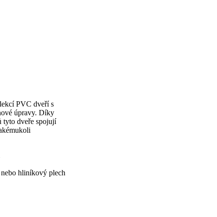
olekcí PVC dveří s
hové úpravy. Díky
tyto dveře spojují
jakémukoli
nebo hliníkový plech