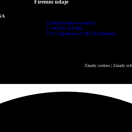
Firemní údaje
NA
info@window-world.eu
+48 697 416 904
Ul. Ogrodowa 21 48-120 Baborów
8.00 - 17.00
Zásady cookies
|
Zásady och